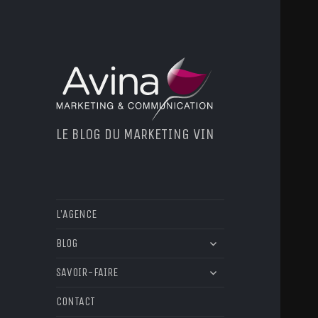
LE BLOG DU MARKETING VIN
L’AGENCE
ouvrir
BLOG
le
ouvrir
sous-
SAVOIR-FAIRE
le
menu
sous-
CONTACT
menu