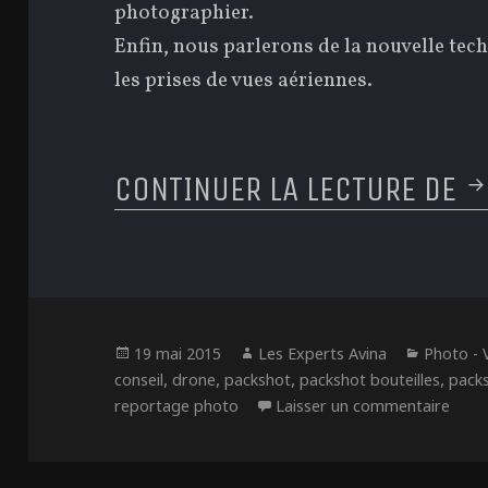
photographier.
Enfin, nous parlerons de la nouvelle tech
les prises de vues aériennes.
CONTINUER LA LECTURE DE
A
Publié
Auteur
Catégor
19 mai 2015
Les Experts Avina
Photo - 
le
,
,
,
,
conseil
drone
packshot
packshot bouteilles
packs
sur A
reportage photo
Laisser un commentaire