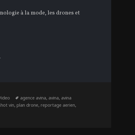
nologie à la mode, les drones et
VINA : UNE IMAGE VAUT MILLE MOTS
ies
Étiquettes
,
,
Video
agence avina
avina
avina
,
,
,
hot vin
plan drone
reportage aerien
vina : Une image vaut mille mots