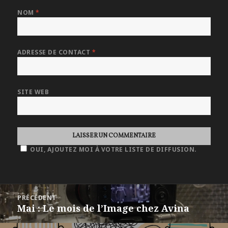
NOM
*
ADRESSE DE CONTACT
*
SITE WEB
OUI, AJOUTEZ MOI À VOTRE LISTE DE DIFFUSION.
NAVIGATION
PRÉCÉDENT
DE
Mai : Le mois de l’Image chez Avina
Article
L'ARTICLE
précédent :