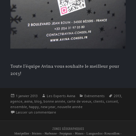
Toute l’équipe Avina vous souhaite le meilleur pour
2013!
Publié
Auteur
Catégories
Étiquettes
,
1 janvier 2013
Les Experts Avina
Evènements
2013
le
,
,
,
,
,
,
,
agence
avina
blog
bonne année
carte de voeux
clients
conseil
,
,
,
ensemble
happy
new year
nouvelle année
sur Ensemble sublimons 2013…
Laisser un commentaire
ZONES GÉOGRAPHIQUES
-
–
-
–
- Languedoc-Roussillon -
Montpellier
Béziers
Narbonne
Perpignan
Nimes