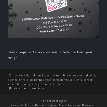
Toute l’équipe Avina vous souhaite le meilleur pour
2013!
Publié
Auteur
Catégories
Étiquettes
,
1 janvier 2013
Les Experts Avina
Evènements
2013
le
,
,
,
,
,
,
,
agence
avina
blog
bonne année
carte de voeux
clients
conseil
,
,
,
ensemble
happy
new year
nouvelle année
sur Ensemble sublimons 2013…
Laisser un commentaire
ZONES GÉOGRAPHIQUES
-
–
-
–
- Languedoc-Roussillon -
Montpellier
Béziers
Narbonne
Perpignan
Nimes