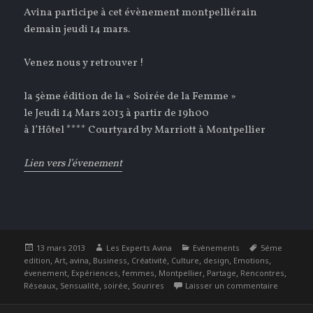
Avina participe à cet évènement montpelliérain
demain jeudi 14 mars.
Venez nous y retrouver !
la 5ème édition de la « Soirée de la Femme »
le Jeudi 14 Mars 2013 à partir de 19h00
à l’Hôtel **** Courtyard by Marriott à Montpellier
Lien vers l’évenement
Publié
Auteur
Catégories
Étiquettes
13 mars 2013
Les Experts Avina
Evènements
5éme
le
,
,
,
,
,
,
,
,
edition
Art
avina
Business
Créativité
Culture
design
Emotions
,
,
,
,
,
,
évenement
Expériences
femmes
Montpellier
Partage
Rencontres
,
,
,
sur La S
Réseaux
Sensualité
soirée
Sourires
Laisser un commentaire