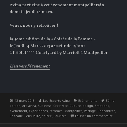
Avina participe à cet évènement montpelliérain
demain jeudi 14 mars.
Venez nous y retrouver !
la 5ème édition de la « Soirée de la Femme »
le Jeudi 14 Mars 2013 à partir de 19h00
à l’Hôtel **** Courtyard by Marriott à Montpellier
Lien vers l’évenement
Publié
Auteur
Catégories
Étiquettes
13 mars 2013
Les Experts Avina
Evènements
5éme
le
,
,
,
,
,
,
,
,
edition
Art
avina
Business
Créativité
Culture
design
Emotions
,
,
,
,
,
,
évenement
Expériences
femmes
Montpellier
Partage
Rencontres
,
,
,
sur La S
Réseaux
Sensualité
soirée
Sourires
Laisser un commentaire