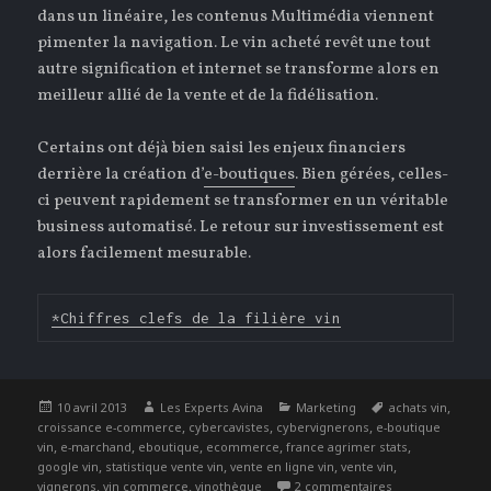
dans un linéaire, les contenus Multimédia viennent
pimenter la navigation. Le vin acheté revêt une tout
autre signification et internet se transforme alors en
meilleur allié de la vente et de la fidélisation.
Certains ont déjà bien saisi les enjeux financiers
derrière la création d’
e-boutiques
. Bien gérées, celles-
ci peuvent rapidement se transformer en un véritable
business automatisé. Le retour sur investissement est
alors facilement mesurable.
*Chiffres clefs de la filière vin
Publié
Auteur
Catégories
Étiquettes
,
10 avril 2013
Les Experts Avina
Marketing
achats vin
le
,
,
,
croissance e-commerce
cybercavistes
cybervignerons
e-boutique
,
,
,
,
,
vin
e-marchand
eboutique
ecommerce
france agrimer stats
,
,
,
,
google vin
statistique vente vin
vente en ligne vin
vente vin
,
,
sur La vente de v
vignerons
vin commerce
vinothèque
2 commentaires