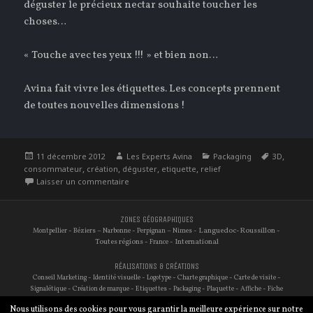
déguster le précieux nectar souhaite toucher les
choses…
« Touche avec tes yeux !!! » et bien non…
Avina fait vivre les étiquettes. Les concepts prennent
de toutes nouvelles dimensions !
Publié
Auteur
Catégories
Étiquettes
,
11 décembre 2012
Les Experts Avina
Packaging
3D
le
,
,
,
,
consommateur
création
déguster
etiquette
relief
sur Comment se démarquer avec une simple éti
Laisser un commentaire
ZONES GÉOGRAPHIQUES
-
–
-
–
- Languedoc-Roussillon -
Montpellier
Béziers
Narbonne
Perpignan
Nimes
Toutes régions -
- International
France
RÉALISATIONS & CRÉATIONS
-
-
-
-
-
Conseil Marketing
Identité visuelle
Logotype
Charte graphique
Carte de visite
-
-
-
-
-
-
Signalétique
Création de marque
Etiquettes
Packaging
Plaquette
Affiche
Fiche
-
-
-
-
-
-
technique
Site internet
Traduction
Audit de site
Référencement
Photographie
Nous utilisons des cookies pour vous garantir la meilleure expérience sur notre
-
Réseaux sociaux
E-commerce