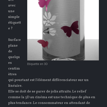
avec
une
simple
étiquett
e ?
Surface
plane
de
quelqu
es
Etiquette en 3D
centim
ètres
qui pourtant est l’élément différenciateur sur un
linéaire.
Elle se doit de se parer de jolis attraits. Le relief
comme la 3D au cinéma est une technique de plus en
plus tendance. Le consommateur en attendant de