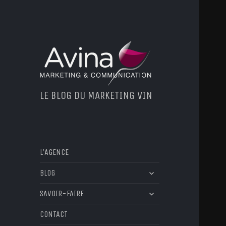
LE BLOG DU MARKETING VIN
L’AGENCE
ouvrir
BLOG
le
ouvrir
sous-
SAVOIR-FAIRE
le
menu
sous-
CONTACT
menu