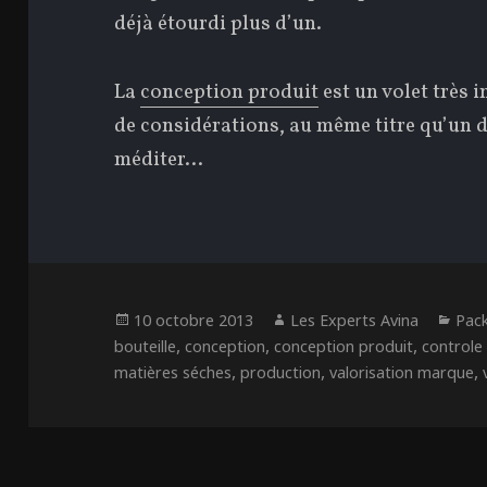
déjà étourdi plus d’un.
La
conception produit
est un volet très
de considérations, au même titre qu’un
méditer…
Publié
Auteur
Cat
10 octobre 2013
Les Experts Avina
Pac
le
,
,
,
bouteille
conception
conception produit
controle
,
,
,
matières séches
production
valorisation marque