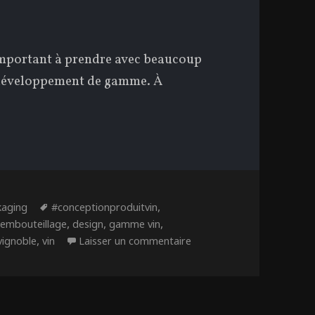
 important à prendre avec beaucoup
 développement de gamme. À
égories
Étiquettes
,
kaging
#conceptionproduitvin
,
,
,
 embouteillage
design
gamme vin
,
sur La Conception Produit
vignoble
vin
Laisser un commentaire