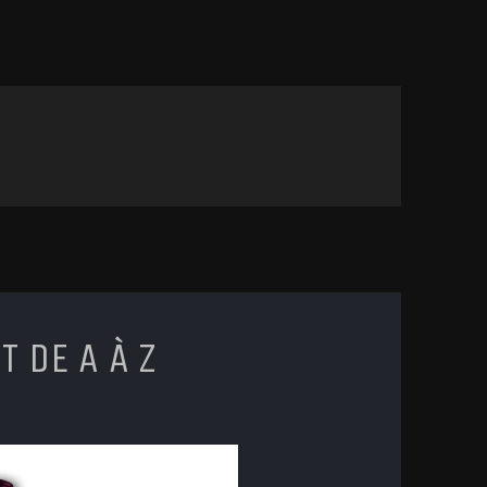
T
 DE A À Z