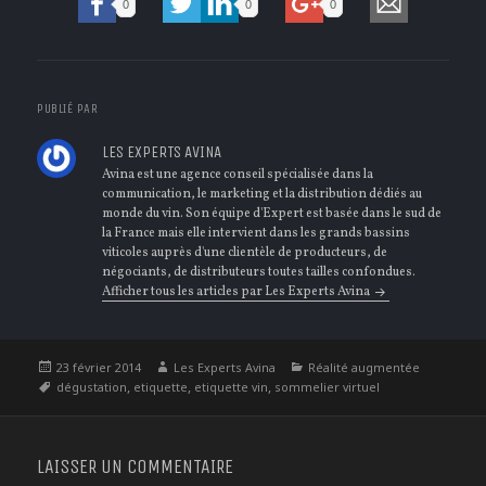
0
0
0
PUBLIÉ PAR
LES EXPERTS AVINA
Avina est une agence conseil spécialisée dans la
communication, le marketing et la distribution dédiés au
monde du vin. Son équipe d'Expert est basée dans le sud de
la France mais elle intervient dans les grands bassins
viticoles auprès d'une clientèle de producteurs, de
négociants, de distributeurs toutes tailles confondues.
Afficher tous les articles par Les Experts Avina
Publié
Auteur
Catégories
23 février 2014
Les Experts Avina
Réalité augmentée
le
Étiquettes
,
,
,
dégustation
etiquette
etiquette vin
sommelier virtuel
LAISSER UN COMMENTAIRE