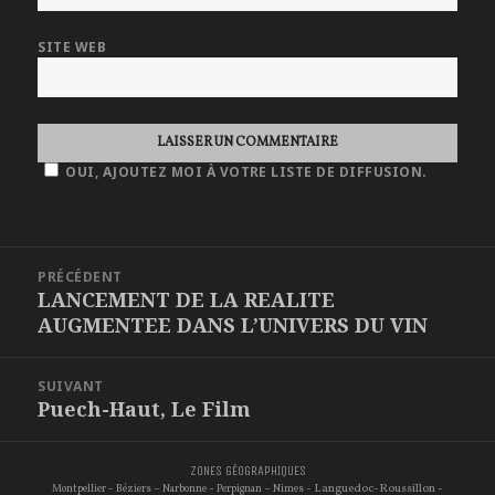
SITE WEB
OUI, AJOUTEZ MOI À VOTRE LISTE DE DIFFUSION.
NAVIGATION
PRÉCÉDENT
DE
LANCEMENT DE LA REALITE
Article
L'ARTICLE
AUGMENTEE DANS L’UNIVERS DU VIN
précédent :
SUIVANT
Puech-Haut, Le Film
Article
suivant :
ZONES GÉOGRAPHIQUES
-
–
-
–
- Languedoc-Roussillon -
Montpellier
Béziers
Narbonne
Perpignan
Nimes