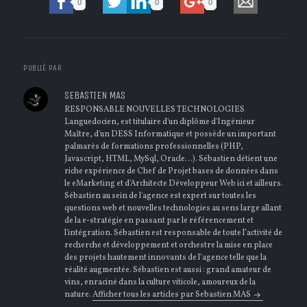
0
0
0
PUBLIÉ PAR
SEBASTIEN MAS
RESPONSABLE NOUVELLES TECHNOLOGIES
Languedocien, est titulaire d'un diplôme d'Ingénieur
Maître, d'un DESS Informatique et possède un important
palmarès de formations professionnelles (PHP,
Javascript, HTML, MySql, Oracle...). Sébastien détient une
riche expérience de Chef de Projet bases de données dans
le eMarketing et d'Architecte Développeur Web ici et ailleurs.
Sébastien au sein de l'agence est expert sur toutes les
questions web et nouvelles technologies au sens large allant
de la e-stratégie en passant par le référencement et
l'intégration. Sébastien est responsable de toute l’activité de
recherche et développement et orchestre la mise en place
des projets hautement innovants de l’agence telle que la
réalité augmentée. Sébastien est aussi : grand amateur de
vins, enraciné dans la culture viticole, amoureux de la
nature.
Afficher tous les articles par Sebastien MAS