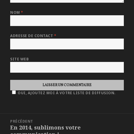
NOM
*
ADRESSE DE CONTACT
*
SITE WEB
OUI, AJOUTEZ MOI À VOTRE LISTE DE DIFFUSION.
NAVIGATION
PRÉCÉDENT
DE
En 2014, sublimons votre
Article
L'ARTICLE