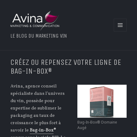
MENU
LE BLOG DU MARKETING VIN
ET
WIDGETS
CRÉEZ OU REPENSEZ VOTRE LIGNE DE
BAG-IN-BOX®
Avina, agence conseil
spécialiste dans l’univers
du vin, possède pour
expertise de sublimer le
packaging au taux de
Bag-In-Box® Domaine
croissance le plus fort à
Augé
savoir le
Bag-in-Box
®