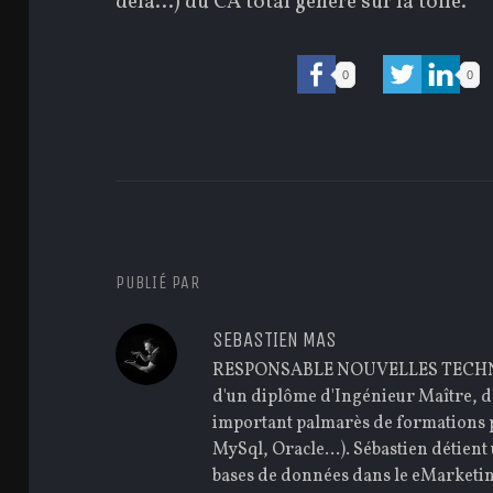
delà…) du CA total généré sur la toile.
0
0
PUBLIÉ PAR
SEBASTIEN MAS
RESPONSABLE NOUVELLES TECHNOLO
d'un diplôme d'Ingénieur Maître, 
important palmarès de formations p
MySql, Oracle...). Sébastien détien
bases de données dans le eMarketing