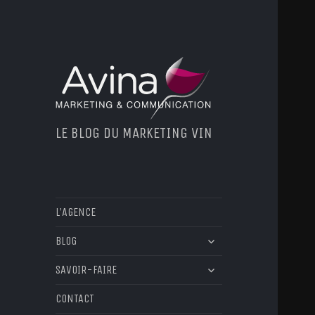
LE BLOG DU MARKETING VIN
L’AGENCE
ouvrir
BLOG
le
ouvrir
sous-
SAVOIR-FAIRE
le
menu
sous-
CONTACT
menu