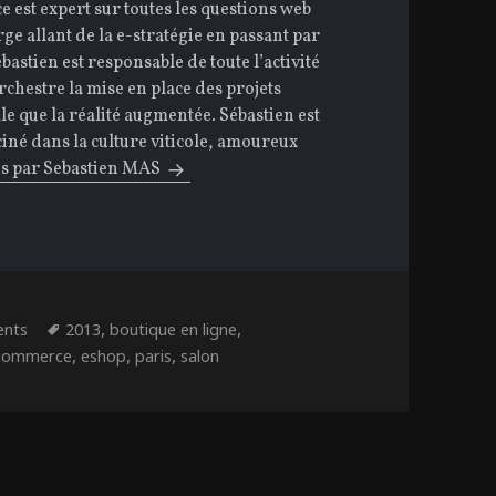
ce est expert sur toutes les questions web
rge allant de la e-stratégie en passant par
bastien est responsable de toute l’activité
chestre la mise en place des projets
e que la réalité augmentée. Sébastien est
ciné dans la culture viticole, amoureux
les par Sebastien MAS
ries
Étiquettes
,
,
ents
2013
boutique en ligne
,
,
,
commerce
eshop
paris
salon