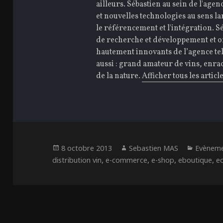
ailleurs. Sébastien au sein de l'agen
et nouvelles technologies au sens la
le référencement et l'intégration. Sé
de recherche et développement et or
hautement innovants de l’agence tell
aussi : grand amateur de vins, enra
de la nature.
Afficher tous les artic
Publié
Auteur
Catégo
8 octobre 2013
Sebastien MAS
Evènem
le
,
,
,
,
distribution vin
e-commerce
e-shop
eboutique
e