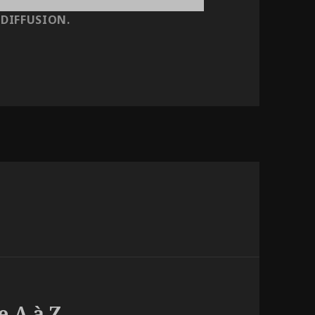
 DIFFUSION.
e A à Z