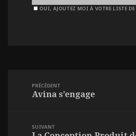
OUI, AJOUTEZ MOI À VOTRE LISTE DE
NAVIGATION
DE
PRÉCÉDENT
Avina s’engage
Article
L'ARTICLE
précédent :
SUIVANT
La Conception Produit d
Article