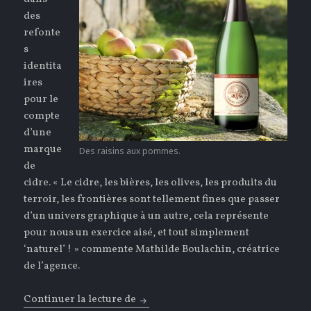
des
refonte
s
identita
ires
pour le
compte
d’une
marque
Des raisins aux pommes.
de
cidre. « Le cidre, les bières, les olives, les produits du
terroir, les frontières sont tellement fines que passer
d’un univers graphique à un autre, cela représente
pour nous un exercice aisé, et tout simplement
‘naturel’ ! » commente Mathilde Boulachin, créatrice
de l’agence.
Continuer la lecture de
Troquons le raisin contre des pom