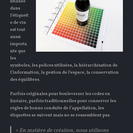
utilisée
dans
l’étiquett
e de vin
est tout
aussi
importa
nte que
les
symboles, les polices utilisées, la hiérarchisation de
l’information, la gestion de l’espace, la conservation
des équilibres.
Parfois originales pour bouleverser les codes en
linéaire, parfois traditionnelles pour conserver les
règles de bonne conduite de l’appellation, les
étiquettes se suivent mais ne se ressemblent pas.
« En matière de création, nous utilisons