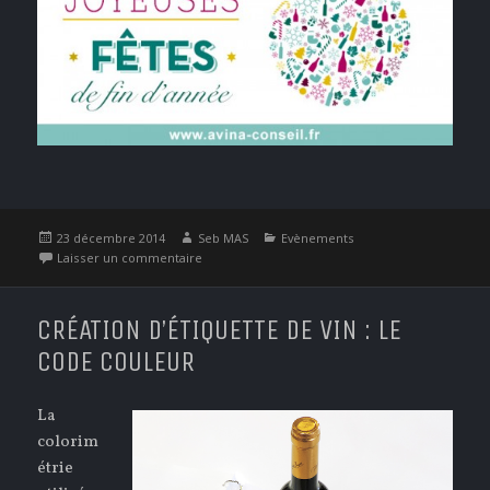
Publié
Auteur
Catégories
23 décembre 2014
Seb MAS
Evènements
le
sur Joyeuses Fêtes de fin d’année avec Avina Con
Laisser un commentaire
CRÉATION D’ÉTIQUETTE DE VIN : LE
CODE COULEUR
La
colorim
étrie